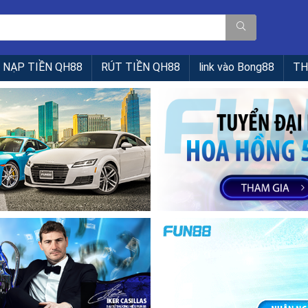
NẠP TIỀN QH88
RÚT TIỀN QH88
link vào Bong88
TH