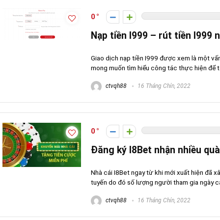
0
Nạp tiền I999 – rút tiền I99
Giao dịch nạp tiền I999 được xem là một vấn
mong muốn tìm hiểu công tác thực hiện để tối
ctvqh88
16 Tháng Chín, 2022
0
Đăng ký I8Bet nhận nhiều quà
Nhà cái I8Bet ngay từ khi mới xuất hiện đã x
tuyến do đó số lượng người tham gia ngày cà
ctvqh88
16 Tháng Chín, 2022