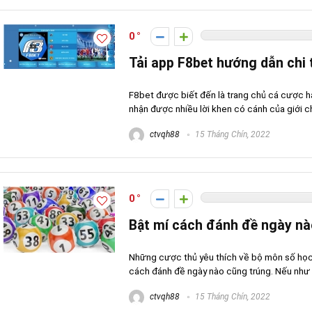
0
Tải app F8bet hướng dẫn chi 
F8bet được biết đến là trang chủ cá cược h
nhận được nhiều lời khen có cánh của giới ch
ctvqh88
15 Tháng Chín, 2022
0
Bật mí cách đánh đề ngày nà
Những cược thủ yêu thích về bộ môn số học
cách đánh đề ngày nào cũng trúng. Nếu như a
ctvqh88
15 Tháng Chín, 2022