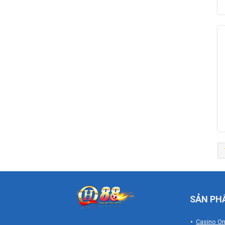
SẢN PH
Casino On