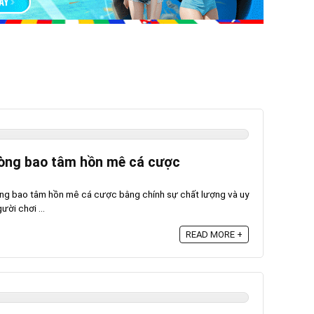
lòng bao tâm hồn mê cá cược
 lòng bao tâm hồn mê cá cược bằng chính sự chất lượng và uy
ười chơi ...
READ MORE +