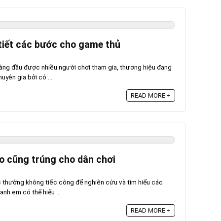
tiết các bước cho game thủ
àng đầu được nhiều người chơi tham gia, thương hiệu đang
uyên gia bởi có ...
READ MORE +
o cũng trúng cho dân chơi
 thường không tiếc công để nghiên cứu và tìm hiểu các
nh em có thể hiểu ...
READ MORE +