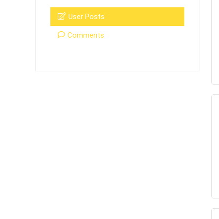
User Posts
Comments