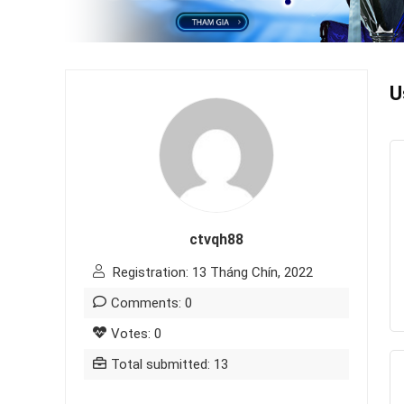
U
ctvqh88
Registration: 13 Tháng Chín, 2022
Comments: 0
Votes: 0
Total submitted: 13