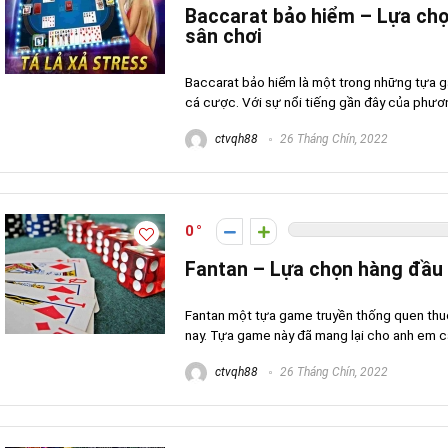
Baccarat bảo hiểm – Lựa chọ
sân chơi
Baccarat bảo hiểm là một trong những tựa ga
cá cược. Với sự nổi tiếng gần đây của phươn
ctvqh88
26 Tháng Chín, 2022
0
Fantan – Lựa chọn hàng đầu
Fantan một tựa game truyền thống quen thuộ
nay. Tựa game này đã mang lại cho anh em c
ctvqh88
26 Tháng Chín, 2022