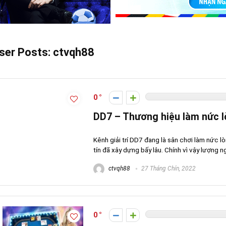
ser Posts:
ctvqh88
0
DD7 – Thương hiệu làm nức 
Kênh giải trí DD7 đang là sân chơi làm nức
tín đã xây dựng bấy lâu. Chính vì vậy lượng ng
ctvqh88
27 Tháng Chín, 2022
0