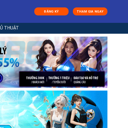
ĐĂNG KÝ
THAM GIA NGAY
Ủ THUẬT