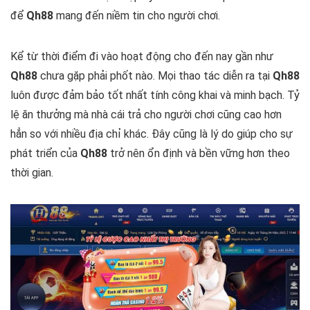
để
Qh88
mang đến niềm tin cho người chơi.
Kể từ thời điểm đi vào hoạt động cho đến nay gần như
Qh88
chưa gặp phải phốt nào. Mọi thao tác diễn ra tại
Qh88
luôn được đảm bảo tốt nhất tính công khai và minh bạch. Tỷ
lệ ăn thưởng mà nhà cái trả cho người chơi cũng cao hơn
hẳn so với nhiều địa chỉ khác. Đây cũng là lý do giúp cho sự
phát triển của
Qh88
trở nên ổn định và bền vững hơn theo
thời gian.