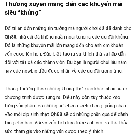
Thường xuyên mang đến các khuyến mãi
siêu “khủng”
Để tri ân đến những tin tưởng mà người chơi đã đã dành cho
Qh88
, nhà cái đã không ngần ngại tung ra các ưu đãi khủng.
Đó là những khuyến mãi lớn mang đến cho anh em khoản
vốn cược lớn hơn. Đặc biệt tạo ra sự thích thú và hấp dẫn
đối với tất cả các thành viên. Dù bạn là người chơi lâu năm
hay các newbie đều được nhận về các ưu đãi ương ứng.
Thông thường theo những khung thời gian khác nhau sẽ có
chương trình được tung ra. Điều này còn tùy thuộc vào
từng sản phẩm có những sự chênh lệch không giống nhau.
Vào mỗi dịp sinh nhật
Qh88
sẽ có những phần quà để dành
tặng cho bạn. Với số vốn tích lũy được anh em có thể thỏa
sức tham gia vào những ván cược theo ý thích.