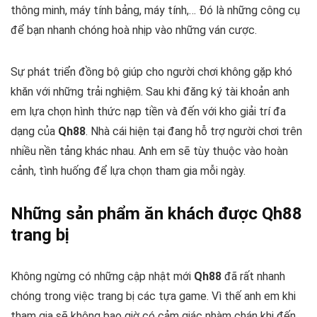
thông minh, máy tính bảng, máy tính,… Đó là những công cụ
để bạn nhanh chóng hoà nhịp vào những ván cược.
Sự phát triển đồng bộ giúp cho người chơi không gặp khó
khăn với những trải nghiệm. Sau khi đăng ký tài khoản anh
em lựa chọn hình thức nạp tiền và đến với kho giải trí đa
dạng của
Qh88
. Nhà cái hiện tại đang hỗ trợ người chơi trên
nhiều nền tảng khác nhau. Anh em sẽ tùy thuộc vào hoàn
cảnh, tình huống để lựa chọn tham gia mỗi ngày.
Những sản phẩm ăn khách được Qh88
trang bị
Không ngừng có những cập nhật mới
Qh88
đã rất nhanh
chóng trong việc trang bị các tựa game. Vì thế anh em khi
tham gia sẽ không bao giờ có cảm giác nhàm chán khi đến