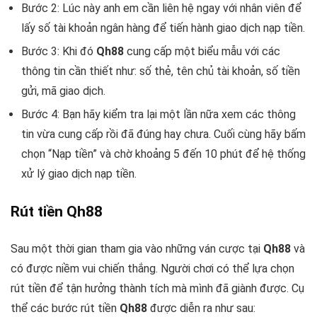
Bước 2: Lúc này anh em cần liên hệ ngay với nhân viên để
lấy số tài khoản ngân hàng để tiến hành giao dịch nạp tiền.
Bước 3: Khi đó
Qh88
cung cấp một biểu mẫu với các
thông tin cần thiết như: số thẻ, tên chủ tài khoản, số tiền
gửi, mã giao dịch.
Bước 4: Bạn hãy kiểm tra lại một lần nữa xem các thông
tin vừa cung cấp rồi đã đúng hay chưa. Cuối cùng hãy bấm
chọn “Nạp tiền” và chờ khoảng 5 đến 10 phút để hệ thống
xử lý giao dịch nạp tiền.
Rút tiền Qh88
Sau một thời gian tham gia vào những ván cược tại
Qh88
và
có được niềm vui chiến thắng. Người chơi có thể lựa chọn
rút tiền để tận hưởng thành tích mà mình đã giành được. Cụ
thể các bước rút tiền
Qh88
được diễn ra như sau: