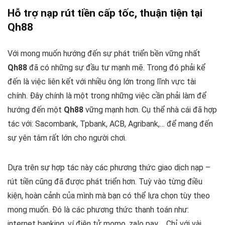
Hỗ trợ nạp rút tiền cấp tốc, thuận tiện tại
Qh88
Với mong muốn hướng đến sự phát triển bền vững nhất
Qh88
đã có những sự đầu tư mạnh mẽ. Trong đó phải kể
đến là việc liên kết với nhiều ông lớn trong lĩnh vực tài
chính. Đây chính là một trong những việc cần phải làm để
hướng đến một
Qh88
vững mạnh hơn. Cụ thể nhà cái đã hợp
tác với: Sacombank, Tpbank, ACB, Agribank,… để mang đến
sự yên tâm rất lớn cho người chơi.
Dựa trên sự hợp tác này các phương thức giao dịch nạp –
rút tiền cũng đã được phát triển hơn. Tuỳ vào từng điều
kiện, hoàn cảnh của mình mà bạn có thể lựa chọn tùy theo
mong muốn. Đó là các phương thức thanh toán như:
internet banking, ví điện tử momo, zalo pay,… Chỉ với vài