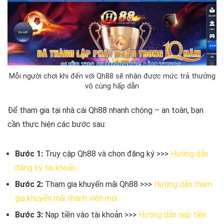
Mỗi người chơi khi đến với Qh88 sẽ nhận được mức trả thưởng
vô cùng hấp dẫn
Để tham gia tại nhà cái Qh88 nhanh chóng – an toàn, bạn
cần thực hiện các bước sau:
Bước 1:
Truy cập Qh88 và chọn đăng ký >>>
Hướng dẫn
đăng ký tài khoản
Bước 2:
Tham gia khuyến mãi Qh88 >>>
Hướng dẫn tham
gia khuyến mãi thành viên mới
Bước 3:
Nạp tiền vào tài khoản >>>
Hướng dẫn nạp tiền