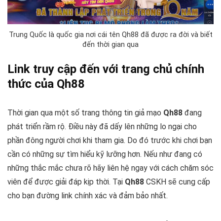
Trung Quốc là quốc gia nơi cái tên Qh88 đã được ra đời và biết
đến thời gian qua
Link truy cập đến với trang chủ chính
thức của Qh88
Thời gian qua một số trang thông tin giả mạo
Qh88
đang
phát triển rầm rộ. Điều này đã dấy lên những lo ngại cho
phần đông người chơi khi tham gia. Do đó trước khi chơi bạn
cần có những sự tìm hiểu kỹ lưỡng hơn. Nếu như đang có
những thắc mắc chưa rõ hãy liên hệ ngay với cách chăm sóc
viên để được giải đáp kịp thời. Tại
Qh88
CSKH sẽ cung cấp
cho bạn đường link chính xác và đảm bảo nhất.