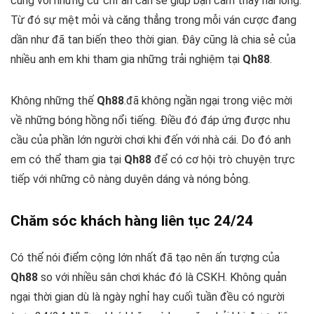
cùng với những cử chỉ ân cần sẽ giúp bạn cảm thấy hài lòng.
Từ đó sự mệt mỏi và căng thẳng trong mỗi ván cược đang
dần như đã tan biến theo thời gian. Đây cũng là chia sẻ của
nhiều anh em khi tham gia những trải nghiệm tại
Qh88
.
Không những thế
Qh88
.đã không ngần ngại trong việc mời
về những bóng hồng nổi tiếng. Điều đó đáp ứng được nhu
cầu của phần lớn người chơi khi đến với nhà cái. Do đó anh
em có thể tham gia tại
Qh88
để có cơ hội trò chuyện trực
tiếp với những cô nàng duyên dáng và nóng bỏng.
Chăm sóc khách hàng liên tục 24/24
Có thể nói điểm cộng lớn nhất đã tạo nên ấn tượng của
Qh88
so với nhiều sân chơi khác đó là CSKH. Không quản
ngại thời gian dù là ngày nghỉ hay cuối tuần đều có người