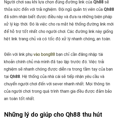
Người chơi sau khi lựa chọn đúng đường link của
Qh88
sẽ
thỏa sức đến với trải nghiệm. Đội ngũ quản trị viên của
Qh88
đã sớm nhận biết được điều này và đưa ra những biện pháp
xử lý kịp thời. Đó là việc cho ra mắt hệ thống đường link mới
để hỗ trợ tốt nhất cho người chơi. Các đường link này giống
hệt link trang chủ và có tốc độ xử lý nhanh chóng, an toàn.
Đến với link phụ
vào bong88
bạn chỉ cần đăng nhập tài
khoản chính chủ mà mình đã tạo lập trước đó. Việc trải
nghiệm sẽ nhanh chóng được diễn ra trong tầm tay của bạn
tại
Qh88
. Hệ thống của nhà cái sẽ tiếp nhận yêu cầu và
chuyển người chơi đến với sever nhanh nhất. Mọi thông tin
của người chơi trong quá trình tham gia đều được đảm bảo
an toàn tốt nhất.
Những lý do giúp cho Qh88 thu hút