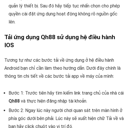
quản lý thiết bị. Sau đó hãy tiếp tục nhấn chọn cho phép
quyền cài đặt ứng dụng hoạt động không rõ nguồn gốc
lên.
Tải ứng dụng Qh88 sử dụng hệ điều hành
IOS
Tương tự như các bước tải về ứng dụng ở hệ điều hành
Android bạn chỉ cần làm theo hướng dẫn. Dưới đây chính là
thông tin chi tiết về các bước tải app về máy của mình:
Bước 1: Trước tiên hãy tìm kiếm link trang chủ của nhà cái
Qh88
và thực hiện đăng nhập tài khoản.
Bước 2: Ngay lúc này người chơi quan sát trên màn hình ở
phía góc dưới bên phải. Lúc này sẽ xuất hiện chữ Tải về và
bạn hãy click chuột vào vị trí đó.