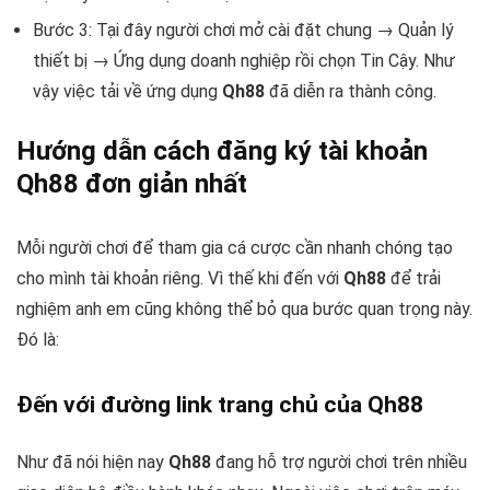
Bước 3: Tại đây người chơi mở cài đặt chung → Quản lý
thiết bị → Ứng dụng doanh nghiệp rồi chọn Tin Cậy. Như
vậy việc tải về ứng dụng
Qh88
đã diễn ra thành công.
Hướng dẫn cách đăng ký tài khoản
Qh88 đơn giản nhất
Mỗi người chơi để tham gia cá cược cần nhanh chóng tạo
cho mình tài khoản riêng. Vì thế khi đến với
Qh88
để trải
nghiệm anh em cũng không thể bỏ qua bước quan trọng này.
Đó là:
Đến với đường link trang chủ của Qh88
Như đã nói hiện nay
Qh88
đang hỗ trợ người chơi trên nhiều