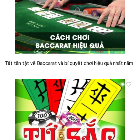
Tất tần tật về Baccarat và bí quyết chơi hiệu quả nhất năm