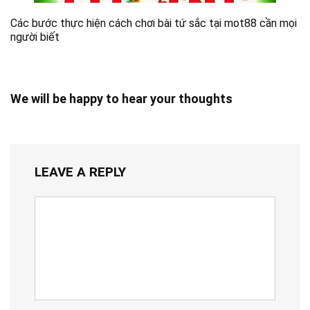
Các bước thực hiện cách chơi bài tứ sắc tại mot88 cần mọi
người biết
We will be happy to hear your thoughts
LEAVE A REPLY