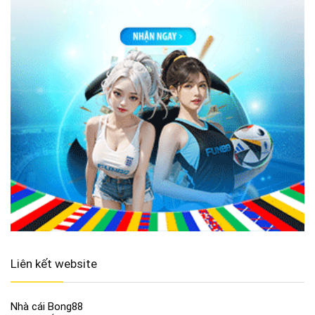
Liên kết website
Nhà cái
Bong88