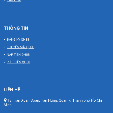
Thể Thao
THÔNG TIN
ĐĂNG KÝ QH88
KHUYẾN MÃI QH88
NẠP TIỀN QH88
RÚT TIỀN QH88
LIÊN HỆ
18 Trần Xuân Soạn, Tân Hưng, Quận 7, Thành phố Hồ Chí
Minh