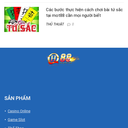
Các bước thực hiện cách chơi bài tứ sắc
tại mot88 cần mọi người biết
THỦ THUẬT
0
SẢN PHẨM
Casino Online
Game Slot