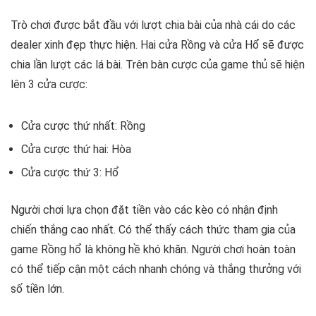
Trò chơi được bắt đầu với lượt chia bài của nhà cái do các
dealer xinh đẹp thực hiện. Hai cửa Rồng và cửa Hổ sẽ được
chia lần lượt các lá bài. Trên bàn cược của game thủ sẽ hiện
lên 3 cửa cược:
Cửa cược thứ nhất: Rồng
Cửa cược thứ hai: Hòa
Cửa cược thứ 3: Hổ
Người chơi lựa chọn đặt tiền vào các kèo có nhận định
chiến thắng cao nhất. Có thể thấy cách thức tham gia của
game Rồng hổ là không hề khó khăn. Người chơi hoàn toàn
có thể tiếp cận một cách nhanh chóng và thắng thưởng với
số tiền lớn.