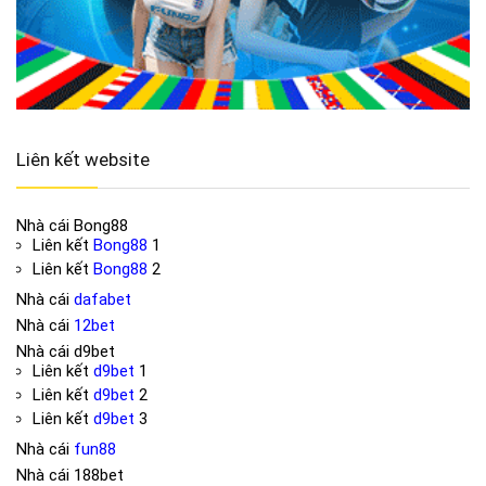
Liên kết website
Nhà cái
Bong88
Liên kết
Bong88
1
Liên kết
Bong88
2
Nhà cái
dafabet
Nhà cái
12bet
Nhà cái
d9bet
Liên kết
d9bet
1
Liên kết
d9bet
2
Liên kết
d9bet
3
Nhà cái
fun88
Nhà cái
188bet