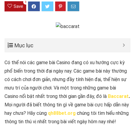
0
Save
Mục lục
Có thể nói các game bài Casino đang có xu hướng cực kỳ
phổ biến trong thời đại ngày nay. Các game bài này thường
có cách chơi đơn giản, nhưng đầy tính hiện đại, thể hiện sự
mưu trí của người chơi. Và một trong những game bài
Casino nổi bật nhất trong thời gian gần đây, đó là
Baccarat
.
Mọi người đã biết thông tin gì về game bài cực hấp dẫn này
hay chưa? Hãy cùng
qh88bet.org
chúng tôi tìm hiểu những
thông tin thú vị nhất trong bài viết ngày hôm nay nhé!