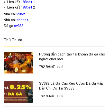
Liên kết
188bet
1
Liên kết
188bet
2
Nhà cái
v9bet
Nhà cái
sbobet
Đá gà
sv388
Thủ Thuật
Hướng dẫn cách tạo tài khoản đá gà cho
người chơi mới
THỦ THUẬT
0
SV388 Là Gì? Các Kèo Cược Đá Gà Hấp
Dẫn Chỉ Có Tại SV388
THỦ THUẬT
0