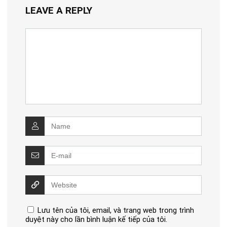
LEAVE A REPLY
Lưu tên của tôi, email, và trang web trong trình
duyệt này cho lần bình luận kế tiếp của tôi.