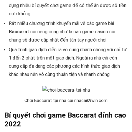
dụng nhiều bí quyết chơi game để có thể ăn được số tiền
cực khủng
Rất nhiều chương trình khuyến mãi về các game bài
Baccarat
nói riêng cũng như là các game casino nói
chung sẽ được cập nhật đến tận tay người chơi
Quá trình giao dịch diễn ra vô cùng nhanh chóng với chỉ từ
1 đến 2 phút trên một giao dịch. Ngoài ra nhà cái còn
cung cấp đa dạng các phương các hình thức giao dịch
khác nhau nên vô cùng thuận tiện và nhanh chóng.
Chơi Baccarat tại nhà cái nhacaik9win.com
Bí quyết chơi game Baccarat đỉnh cao
2022