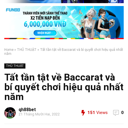
Home
»
THỦ THUẬT
»
Tất tần tật về Baccarat và bí quyết chơi hiệu quả nhất
năm
THỦ THUẬT
Tất tần tật về Baccarat và
bí quyết chơi hiệu quả nhất
năm
qh88bet
151
Views
0
21 Tháng Mười Hai, 2022