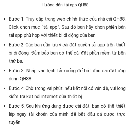
Hướng dẫn tải app QH88
Bước 1: Truy cập trang web chính thức của nhà cái QH88,
Click chọn mục “tải app”. Sau đó bạn hãy chọn phiên bản
tải app phù hợp với thiết bị di động của bạn.
Bước 2: Các bạn cần lưu ý cài đặt quyền tải app trên thiết
bị di động, Đảm bảo bạn có thể cài đặt phần mềm từ bên
thứ ba.
Bước 3: Nhấp vào lệnh tải xuống để bắt đầu cài đặt ứng
dụng QH88
Bước 4: Chờ trong vài phút, nếu kết nối có vấn đề, vui lòng
kiểm tra kết nối internet của thiết bị
Bước 5: Sau khi ứng dụng được cài đặt, bạn có thể thiết
lập ngay tài khoản của mình để bắt đầu cá cược trực
tuyến