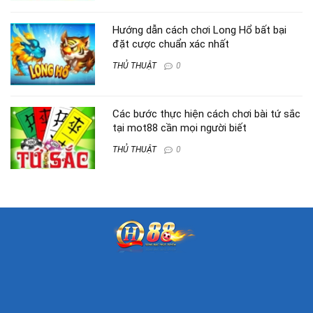
Hướng dẫn cách chơi Long Hổ bất bại
đặt cược chuẩn xác nhất
THỦ THUẬT
0
Các bước thực hiện cách chơi bài tứ sắc
tại mot88 cần mọi người biết
THỦ THUẬT
0