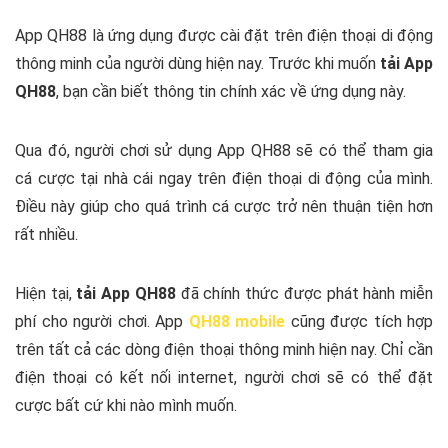
App QH88 là ứng dụng được cài đặt trên điện thoại di động
thông minh của người dùng hiện nay. Trước khi muốn
tải App
QH88
, bạn cần biết thông tin chính xác về ứng dụng này.
Qua đó, người chơi sử dụng App QH88 sẽ có thể tham gia
cá cược tại nhà cái ngay trên điện thoại di động của mình.
Điều này giúp cho quá trình cá cược trở nên thuận tiện hơn
rất nhiều.
Hiện tại,
tải App QH88
đã chính thức được phát hành miễn
phí cho người chơi. App
QH88 mobile
cũng được tích hợp
trên tất cả các dòng điện thoại thông minh hiện nay. Chỉ cần
điện thoại có kết nối internet, người chơi sẽ có thể đặt
cược bất cứ khi nào mình muốn.