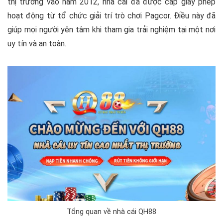
thị trường vào năm 2012, nhà cái đã được cấp giấy phép
hoạt động từ tổ chức giải trí trò chơi Pagcor. Điều này đã
giúp mọi người yên tâm khi tham gia trải nghiệm tại một nơi
uy tín và an toàn.
Tổng quan về nhà cái QH88