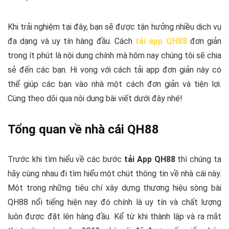
Khi trải nghiệm tại đây, bạn sẽ được tận hưởng nhiều dịch vụ
đa dạng và uy tín hàng đầu. Cách
tải app QH88
đơn giản
trong ít phút là nội dung chính mà hôm nay chúng tôi sẽ chia
sẻ đến các bạn. Hi vọng với cách tải app đơn giản này có
thể giúp các bạn vào nhà một cách đơn giản và tiện lợi.
Cùng theo dõi qua nội dung bài viết dưới đây nhé!
Tổng quan về nhà cái QH88
Trước khi tìm hiểu về các bước
tải App QH88
thì chúng ta
hãy cùng nhau đi tìm hiểu một chút thông tin về nhà cái này.
Một trong những tiêu chí xây dựng thương hiệu sòng bài
QH88 nổi tiếng hiện nay đó chính là uy tín và chất lượng
luôn được đặt lên hàng đầu. Kể từ khi thành lập và ra mắt