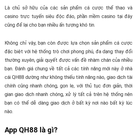
Là chủ sở hữu của các sản phẩm cá cược thể thao và
casino trực tuyến siêu độc đáo, phần mềm casino tại đây
cũng để lại cho bạn nhiều ấn tượng khó tin.
Không chỉ vậy, bạn còn được lựa chọn sản phẩm cá cược
đặc biệt với hệ thống trò chơi phong phú, đa dạng thay đổi
thường xuyên, giải quyết được vấn đề nhàm chán của nhiều
bạn. Đánh giá chung về tất cả các tính năng mới này ở nhà
cái QH88 dường như không thiếu tính năng nào, giao dịch tài
chính cũng nhanh chóng, gọn lẹ, với thủ tục đơn giản, thời
gian giao dịch nhanh chóng, xử lý tất cả trên hệ thống nên
bạn có thể dễ dàng giao dịch ở bất kỳ nơi nào bất kỳ lúc
nào.
App QH88 là gì?