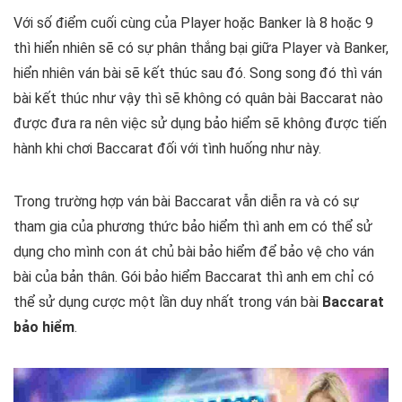
Với số điểm cuối cùng của Player hoặc Banker là 8 hoặc 9
thì hiển nhiên sẽ có sự phân thắng bại giữa Player và Banker,
hiển nhiên ván bài sẽ kết thúc sau đó. Song song đó thì ván
bài kết thúc như vậy thì sẽ không có quân bài Baccarat nào
được đưa ra nên việc sử dụng bảo hiểm sẽ không được tiến
hành khi chơi Baccarat đối với tình huống như này.
Trong trường hợp ván bài Baccarat vẫn diễn ra và có sự
tham gia của phương thức bảo hiểm thì anh em có thể sử
dụng cho mình con át chủ bài bảo hiểm để bảo vệ cho ván
bài của bản thân. Gói bảo hiểm Baccarat thì anh em chỉ có
thể sử dụng cược một lần duy nhất trong ván bài
Baccarat
bảo hiểm
.