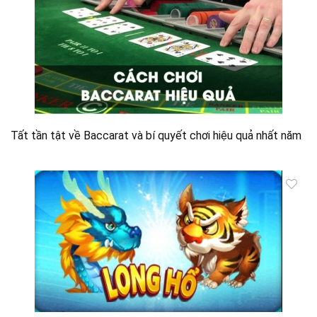
Tất tần tật về Baccarat và bí quyết chơi hiệu quả nhất năm