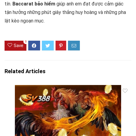
tín.
Baccarat bảo hiểm
giúp anh em đạt được cảm giác
tận hưởng những phút giây thắng huy hoàng và những pha
lật kèo ngoạn mục.
0
Save
Related Articles