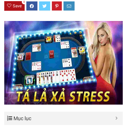
0
Save
Mục lục