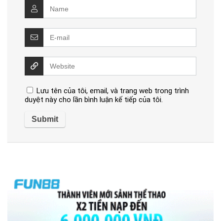
Lưu tên của tôi, email, và trang web trong trình
duyệt này cho lần bình luận kế tiếp của tôi.