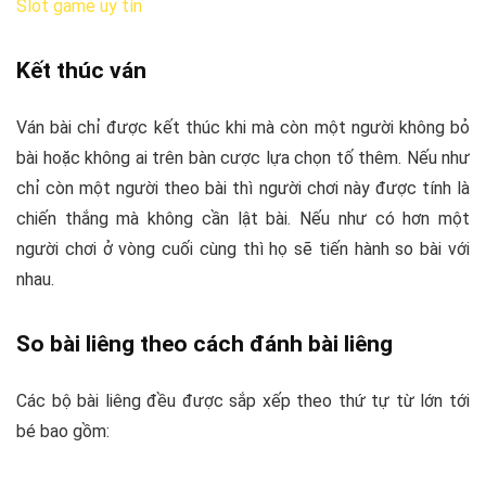
Slot game uy tín
Kết thúc ván
Ván bài chỉ được kết thúc khi mà còn một người không bỏ
bài hoặc không ai trên bàn cược lựa chọn tố thêm. Nếu như
chỉ còn một người theo bài thì người chơi này được tính là
chiến thắng mà không cần lật bài. Nếu như có hơn một
người chơi ở vòng cuối cùng thì họ sẽ tiến hành so bài với
nhau.
So bài liêng theo cách đánh bài liêng
Các bộ bài liêng đều được sắp xếp theo thứ tự từ lớn tới
bé bao gồm: