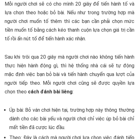
Mỗi người chơi sẽ có cho mình 20 giây để tiến hành tố và
lựa chọn theo hoặc bỏ bài. Nếu như trong trường hợp mà
người chơi muốn tố thêm thì các bạn cần phải chọn mức
tiền muốn tố bằng cách kéo thanh cuộn lựa chọn giá trị cần
tố rồi ấn nút tố để tiến hành xác nhận.
Sau khi trôi qua 20 giây mà người chơi nào không tiến hành
thực hiện hành động gì, thì hệ thống nhà cái sẽ tự động
mặc định việc bạn bỏ bài và tiến hành chuyển qua lượt của
người tiếp theo. Mỗi người chơi cũng sẽ được quyền lựa
chọn theo
cách đánh bài liêng
:
Úp bài: Bỏ ván chơi hiện tại, trường hợp này thông thường
dành cho các bài yếu và người chơi chỉ việc úp bỏ bài chỉ
mất tiền đã cược lúc đầu.
Theo: Đây là cách mà người chơi lựa chọn việc đánh tiếp