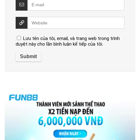
Lưu tên của tôi, email, và trang web trong trình
duyệt này cho lần bình luận kế tiếp của tôi.