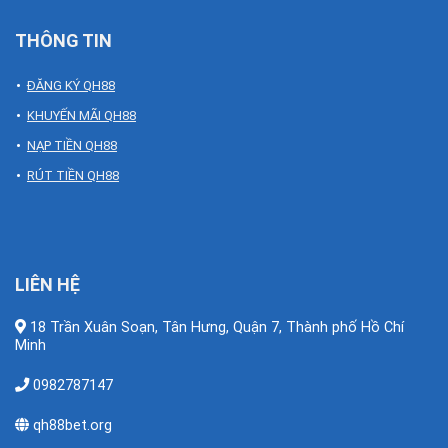
THÔNG TIN
ĐĂNG KÝ QH88
KHUYẾN MÃI QH88
NẠP TIỀN QH88
RÚT TIỀN QH88
LIÊN HỆ
18 Trần Xuân Soạn, Tân Hưng, Quận 7, Thành phố Hồ Chí
Minh
0982787147
qh88bet.org