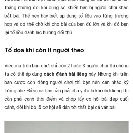
thắng những đôi khi cũng sẽ khiến bạn bị người chơi khác
bắt bài. Thế nên hãy biết áp dụng tố liều vào từng trường
hợp và có thể chờ khi cho bài của bạn đủ lớn và khi đó bạn
lại tố liều đánh lạc hướng đối thủ.
Tố dọa khi còn ít người theo
Việc mà trên bàn chơi chỉ còn 2 hoặc 3 người chơi thì chúng
ta có thể áp dụng
cách đánh bài liêng
này. Nhưng khi trên
bàn cược còn đông người chơi thì bạn nên cân nhắc kỹ
lưỡng nhé. Điều mà bạn cần phải chú ý đó là khi chơi liêng thì
cần phải canh thời điểm và chớp lấy cơ hội bài đẹp cuối
cánh, đôi khi bỏ lỡ cơ hội sẽ dẫn tới thất bại cả ván bài.