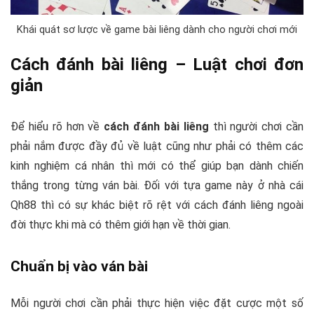
Khái quát sơ lược về game bài liêng dành cho người chơi mới
Cách đánh bài liêng – Luật chơi đơn
giản
Để hiểu rõ hơn về
cách đánh bài liêng
thì người chơi cần
phải nắm được đầy đủ về luật cũng như phải có thêm các
kinh nghiệm cá nhân thì mới có thể giúp bạn dành chiến
thắng trong từng ván bài. Đối với tựa game này ở nhà cái
Qh88 thì có sự khác biệt rõ rệt với cách đánh liêng ngoài
đời thực khi mà có thêm giới hạn về thời gian.
Chuẩn bị vào ván bài
Mỗi người chơi cần phải thực hiện việc đặt cược một số