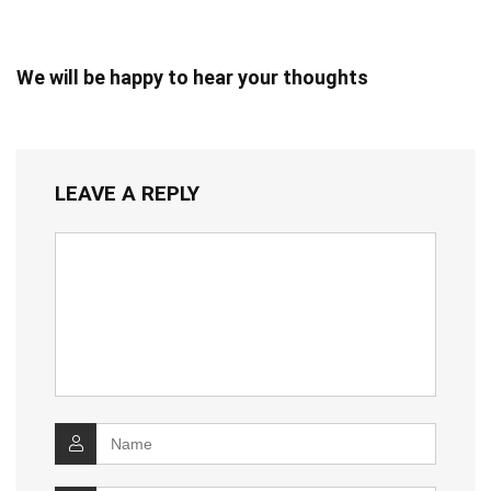
We will be happy to hear your thoughts
LEAVE A REPLY