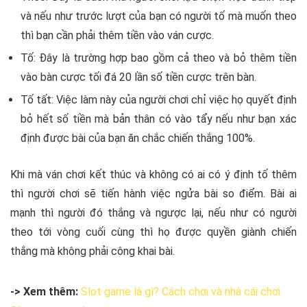
và nếu như trước lượt của bạn có người tố mà muốn theo
thì bạn cần phải thêm tiền vào ván cược.
Tố: Đây là trường hợp bao gồm cả theo và bỏ thêm tiền
vào bàn cược tối đá 20 lần số tiền cược trên bàn.
Tố tất: Việc làm này của người chơi chỉ việc họ quyết định
bỏ hết số tiền mà bản thân có vào tẩy nếu như bạn xác
định được bài của bạn ăn chắc chiến thắng 100%.
Khi mà ván chơi kết thúc và không có ai có ý định tố thêm
thì người chơi sẽ tiến hành việc ngửa bài so điểm. Bài ai
mạnh thì người đó thắng và ngược lại, nếu như có người
theo tới vòng cuối cùng thì họ được quyền giành chiến
thắng mà không phải công khai bài.
-> Xem thêm:
Slot game là gì? Cách chơi và nhà cái chơi