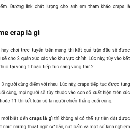
iểm. Đường link chất lượng cho anh em tham khảo craps là
me crap là gì
p hay chơi trực tuyến trên mạng thì kết quả trận đấu sẽ được
i sẽ cho 2 quân xúc xắc vào khu vực chính. Lúc này, tùy vào kết
thúc tại vòng 1 hoặc tiếp tục sang vòng thứ 2.
 3 người cùng điểm với nhau. Lúc này, craps tiếp tục được tung
uối cùng, mọi người sẽ tùy thuộc vào con số xuất hiện trên xúc
oặc 11 thì kết luận sẽ là người chiến thắng cuối cùng.
ư mới biết đến
craps là gì
thì không ai có thể tự tiên đặt được
iết như: những thuật ngữ cơ bản, nút bấm và một số kinh nghiệm