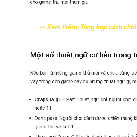
cho game thủ mới tham gia.
-> Xem thêm:
Tổng hợp cách chơi 
Một số thuật ngữ cơ bản trong t
Nếu bạn là những game thủ mới và chưa từng tiếp
Vậy trong con game này có những thuật ngữ gì, mọi
Craps là gì
– Pat: Thuật ngữ chỉ người chơi gi
hoặc 11.
Don’t pass: Người chơi dành được chiến thắng khi
game thủ sẽ là 1:1.
Thuật ngữ “come”: Người chiến thắng khi số điể