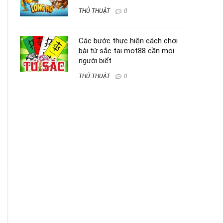
THỦ THUẬT
0
Các bước thực hiện cách chơi
bài tứ sắc tại mot88 cần mọi
người biết
THỦ THUẬT
0