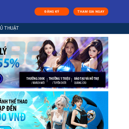
ĐĂNG KÝ
THAM GIA NGAY
Ủ THUẬT