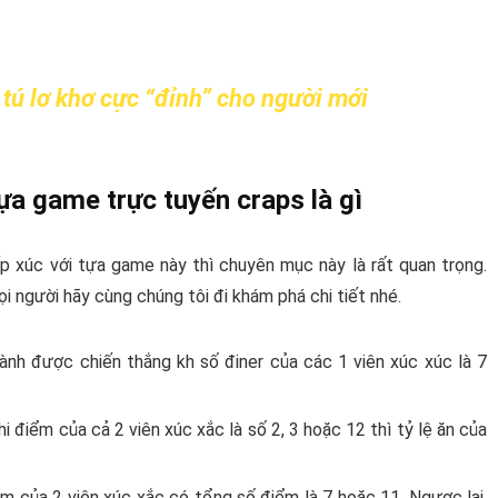
tú lơ khơ cực “đỉnh” cho người mới
ựa game trực tuyến craps là gì
 xúc với tựa game này thì chuyên mục này là rất quan trọng.
 người hãy cùng chúng tôi đi khám phá chi tiết nhé.
ành được chiến thắng kh số điner của các 1 viên xúc xúc là 7
 điểm của cả 2 viên xúc xắc là số 2, 3 hoặc 12 thì tỷ lệ ăn của
m của 2 viên xúc xắc có tổng số điểm là 7 hoặc 11. Ngược lại,