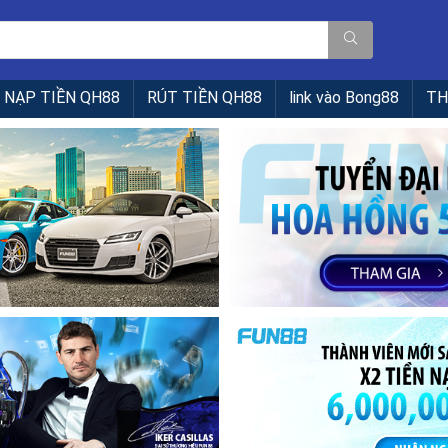
NẠP TIỀN QH88
RÚT TIỀN QH88
link vào Bong88
TH