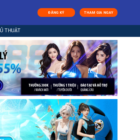
ĐĂNG KÝ
THAM GIA NGAY
Ủ THUẬT