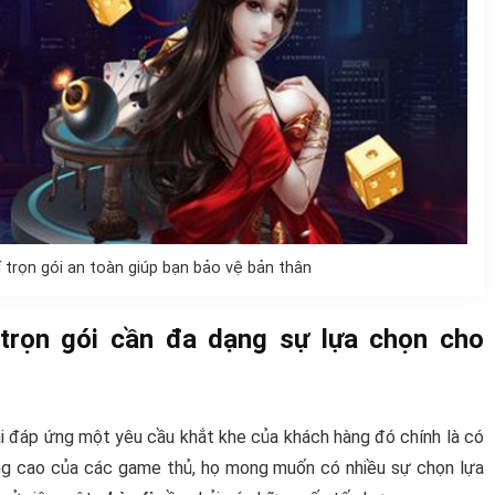
rí trọn gói an toàn giúp bạn bảo vệ bản thân
 trọn gói cần đa dạng sự lựa chọn cho
ải đáp ứng một yêu cầu khắt khe của khách hàng đó chính là có
càng cao của các game thủ, họ mong muốn có nhiều sự chọn lựa