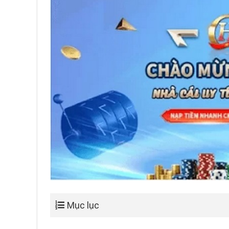
Mục lục