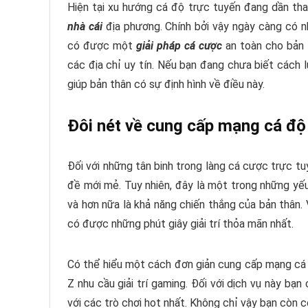
Hiện tại xu hướng cá độ trực tuyến đang dần tha
nhà cái
địa phương. Chính bởi vậy ngày càng có n
có được một
giải pháp cá cược
an toàn cho bản t
các địa chỉ uy tín. Nếu bạn đang chưa biết cách l
giúp bản thân có sự định hình về điều này.
Đôi nét về cung cấp mạng cá độ g
Đối với những tân binh trong làng cá cược trực tu
đề mới mẻ. Tuy nhiên, đây là một trong những yếu
và hơn nữa là khả năng chiến thắng của bản thân.
có được những phút giây giải trí thỏa mãn nhất.
Có thể hiểu một cách đơn giản cung cấp mạng cá đ
Z nhu cầu giải trí gaming. Đối với dịch vụ này bạ
với các trò chơi hot nhất. Không chỉ vậy bạn còn 