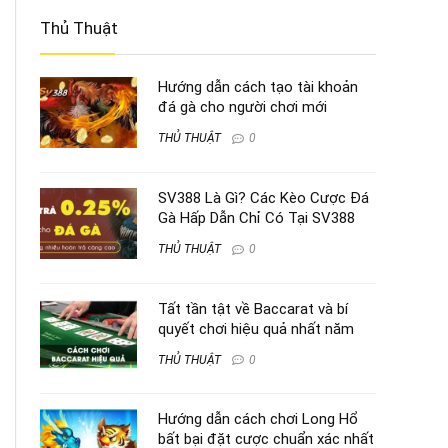
Thủ Thuật
Hướng dẫn cách tạo tài khoản
đá gà cho người chơi mới
THỦ THUẬT
0
SV388 Là Gì? Các Kèo Cược Đá
Gà Hấp Dẫn Chỉ Có Tại SV388
THỦ THUẬT
0
Tất tần tật về Baccarat và bí
quyết chơi hiệu quả nhất năm
THỦ THUẬT
0
Hướng dẫn cách chơi Long Hổ
bất bại đặt cược chuẩn xác nhất