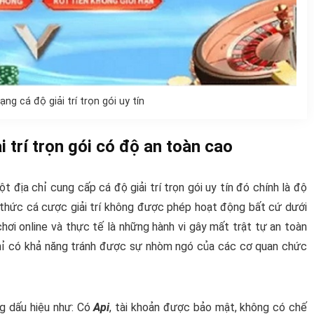
g cá độ giải trí trọn gói uy tín
 trí trọn gói có độ an toàn cao
 địa chỉ cung cấp cá độ giải trí trọn gói uy tín đó chính là độ
h thức cá cược giải trí không được phép hoạt động bất cứ dưới
hơi online và thực tế là những hành vi gây mất trật tự an toàn
chỉ có khả năng tránh được sự nhòm ngó của các cơ quan chức
ng dấu hiệu như: Có
Api
, tài khoản được bảo mật, không có chế