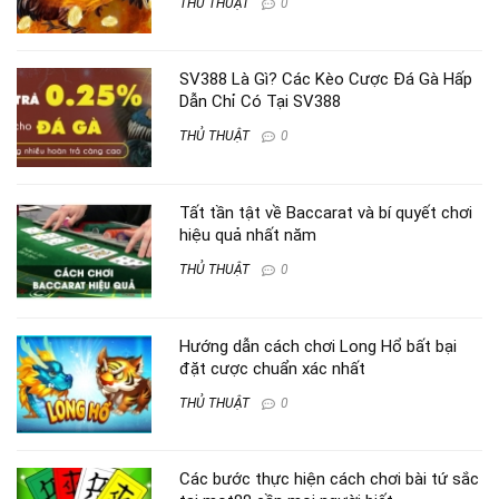
THỦ THUẬT
0
SV388 Là Gì? Các Kèo Cược Đá Gà Hấp
Dẫn Chỉ Có Tại SV388
THỦ THUẬT
0
Tất tần tật về Baccarat và bí quyết chơi
hiệu quả nhất năm
THỦ THUẬT
0
Hướng dẫn cách chơi Long Hổ bất bại
đặt cược chuẩn xác nhất
THỦ THUẬT
0
Các bước thực hiện cách chơi bài tứ sắc