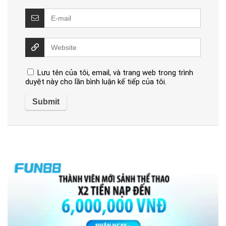
Lưu tên của tôi, email, và trang web trong trình
duyệt này cho lần bình luận kế tiếp của tôi.