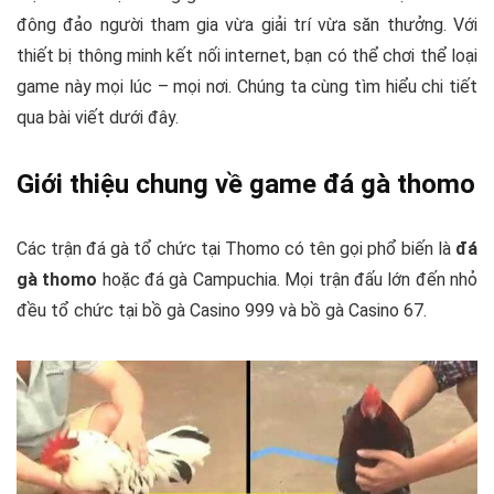
đông đảo người tham gia vừa giải trí vừa săn thưởng. Với
thiết bị thông minh kết nối internet, bạn có thể chơi thể loại
game này mọi lúc – mọi nơi. Chúng ta cùng tìm hiểu chi tiết
qua bài viết dưới đây.
Giới thiệu chung về game đá gà thomo
Các trận đá gà tổ chức tại Thomo có tên gọi phổ biến là
đá
gà thomo
hoặc đá gà Campuchia. Mọi trận đấu lớn đến nhỏ
đều tổ chức tại bồ gà Casino 999 và bồ gà Casino 67.