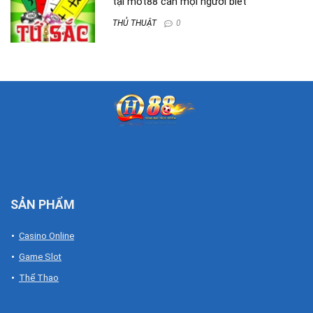
tại mot88 cần mọi người biết
THỦ THUẬT
0
SẢN PHẨM
Casino Online
Game Slot
Thể Thao