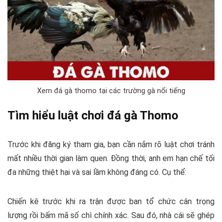
Xem đá gà thomo tại các trường gà nổi tiếng
Tìm hiểu luật chơi đá gà Thomo
Trước khi đăng ký tham gia, bạn cần nắm rõ luật chơi tránh
mất nhiều thời gian làm quen. Đồng thời, anh em hạn chế tối
đa những thiệt hại và sai lầm không đáng có. Cụ thể:
Chiến kê trước khi ra trận được ban tổ chức cân trọng
lượng rồi bấm mã số chì chính xác. Sau đó, nhà cái sẽ ghép