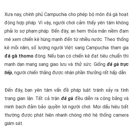
Xưa nay, chính phủ Campuchia cho phép bộ môn đá gà hoạt
động hợp pháp. Vì vậy, người chơi cảm thấy yên tâm không
phải lo sợ phạm pháp. Đến đây, an hem thỏa mãn niềm đam
mê xem chiến kê hùng mạnh đến từ nhiều nước. Theo thống
kê mỗi năm, số lượng người Việt sang Campuchia tham gia
đá gà thomo
đông. Nếu bạn có chiến kê đạt tiêu chuẩn thì
mạnh dạn mang sang giao lưu và thử sức. Giống
đá gà trực
tiếp
, người chiến thắng được nhận phần thưởng rất hấp dẫn.
Đến đây, bạn yên tâm vấn đề pháp luật tránh xảy ra tình
trạng gian lận. Tất cả trận
đá gà
đều diễn ra công bằng và
minh bạch đảm bảo quyền lợi người chơi. Mọi dấu hiệu bất
thường được phát hiện nhanh chóng nhờ hệ thống camera
giám sát.