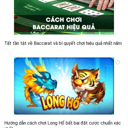
Tất tần tật về Baccarat và bí quyết chơi hiệu quả nhất năm
Hướng dẫn cách chơi Long Hổ bất bại đặt cược chuẩn xác