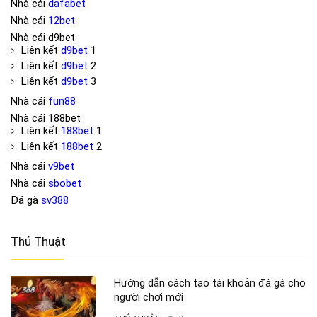
Nhà cái
dafabet
Nhà cái
12bet
Nhà cái
d9bet
Liên kết
d9bet
1
Liên kết
d9bet
2
Liên kết
d9bet
3
Nhà cái
fun88
Nhà cái
188bet
Liên kết
188bet
1
Liên kết
188bet
2
Nhà cái
v9bet
Nhà cái
sbobet
Đá gà
sv388
Thủ Thuật
Hướng dẫn cách tạo tài khoản đá gà cho
người chơi mới