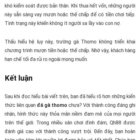
khó kiểm soát được bản thân. Khi thua hết vốn, những người
này sẵn sàng vay mượn hoặc thế chấp để có tiền chơi tiếp.
Tình trạng này khiến không ít người sa lầy vào con nợ.
Thấu hiểu hệ lụy này, trường gà Thomo không triển khai
chương trình mượn tiền hoặc thế chấp. Nhờ vậy, khách hàng
hạn chế tối đa rủi ro ngoài mong muốn.
Kết luận
Sau khi đọc hiểu bài viết trên, bạn đã hiểu rõ hơn những kiến
thức liên quan
đá gà thomo
chưa? Với thành công đáng ghi
nhận, hình thức này thỏa mãn niềm đam mê của mọi người
trên thế giới. Trong nhiều sân chơi đình đám, Qh88 được
đánh giá cao với thành công vượt trội. Đến đây, bạn hoàn