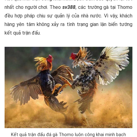
nhất cho người chơi. Theo
sv388
, các trường gà tại Thomo
đều hợp pháp chịu sự quản lý của nhà nước. Vì vậy, khách
hàng yên tâm không xảy ra tình trạng gian lận biến tướng
kết quả trận đấu.
Kết quả trận đấu đá gà Thomo luôn công khai minh bạch