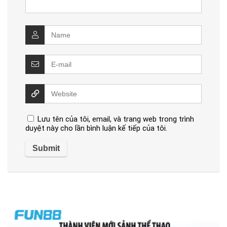
Lưu tên của tôi, email, và trang web trong trình
duyệt này cho lần bình luận kế tiếp của tôi.