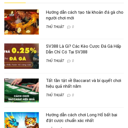
Hướng dẫn cách tạo tài khoản đá gà cho
người chơi mới
THỦ THUẬT
0
SV388 Là Gì? Các Kèo Cược Đá Gà Hấp
Dẫn Chỉ Có Tại SV388
THỦ THUẬT
0
Tất tần tật về Baccarat và bí quyết chơi
hiệu quả nhất năm
THỦ THUẬT
0
Hướng dẫn cách chơi Long Hổ bất bại
đặt cược chuẩn xác nhất