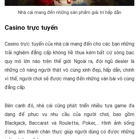
Nhà cái mang đến những sản phẩm giải trí hấp dẫn
Casino trực tuyến
Casino trực tuyến của nhà cái mang đến cho các bạn những
trải nghiệm đẳng cấp không hề thua kém bất cứ sòng bạc
quy mô lớn nào trên thế giới. Ngoài ra, đội ngũ dealer là
những cô nàng người thật vô cùng xinh đẹp, hấp dẫn, chính
vì thế, người chơi sẽ được mang đến những ván bài vô cùng
đẳng cấp.
Bên cạnh đó, nhà cái cũng phát triển nhiều tựa game đa
dạng để phục vụ nhu cầu của người chơi, bao gồm
Blackjack, Baccarat và Roulette, Poker,… Hình ảnh sống
động, âm thanh chân thực giúp người dùng có được những