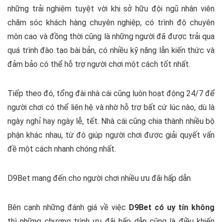
những trải nghiệm tuyệt vời khi sở hữu đội ngũ nhân viên
chăm sóc khách hàng chuyên nghiệp, có trình độ chuyên
môn cao và đồng thời cũng là những người đã được trải qua
quá trình đào tạo bài bản, có nhiều kỹ năng lẫn kiến thức và
đảm bảo có thể hỗ trợ người chơi một cách tốt nhất.
Tiếp theo đó, tổng đài nhà cái cũng luôn hoạt động 24/7 để
người chơi có thể liên hệ và nhờ hỗ trợ bất cứ lúc nào, dù là
ngày nghỉ hay ngày lễ, tết. Nhà cái cũng chia thành nhiều bộ
phận khác nhau, từ đó giúp người chơi được giải quyết vấn
đề một cách nhanh chóng nhất.
D9Bet mang đến cho người chơi nhiều ưu đãi hấp dẫn
Bên cạnh những đánh giá về việc
D9Bet có uy tín không
thì những chương trình ưu đãi hấp dẫn cũng là điều khiến