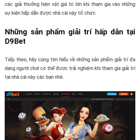
các giải thưởng hiện vật giá trị lớn khi tham gia vào những
sự kiện hấp dẫn được nhà cái này tổ chức.
Những sản phẩm giải trí hấp dẫn tại
D9Bet
Tiếp theo, hãy cùng tìm hiểu về những sản phẩm giải trí đa
dạng người chơi có thể được trải nghiệm khi tham gia giải trí
tại nhà cái này các bạn nhé.