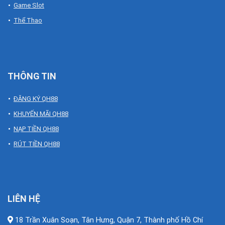
Game Slot
Thể Thao
THÔNG TIN
ĐĂNG KÝ QH88
KHUYẾN MÃI QH88
NẠP TIỀN QH88
RÚT TIỀN QH88
LIÊN HỆ
18 Trần Xuân Soạn, Tân Hưng, Quận 7, Thành phố Hồ Chí