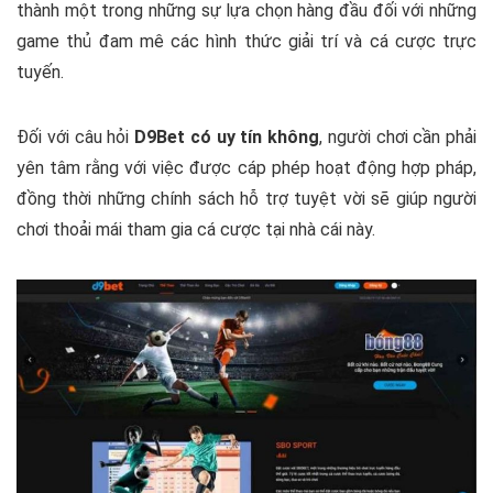
thành một trong những sự lựa chọn hàng đầu đối với những
game thủ đam mê các hình thức giải trí và cá cược trực
tuyến.
Đối với câu hỏi
D9Bet có uy tín không
, người chơi cần phải
yên tâm rằng với việc được cáp phép hoạt động hợp pháp,
đồng thời những chính sách hỗ trợ tuyệt vời sẽ giúp người
chơi thoải mái tham gia cá cược tại nhà cái này.