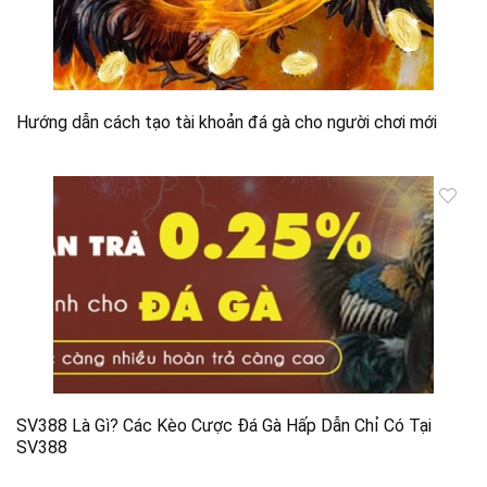
Hướng dẫn cách tạo tài khoản đá gà cho người chơi mới
SV388 Là Gì? Các Kèo Cược Đá Gà Hấp Dẫn Chỉ Có Tại
SV388