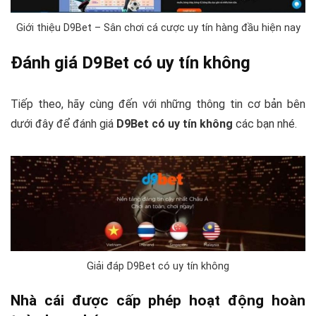
Giới thiệu D9Bet – Sân chơi cá cược uy tín hàng đầu hiện nay
Đánh giá D9Bet có uy tín không
Tiếp theo, hãy cùng đến với những thông tin cơ bản bên
dưới đây để đánh giá
D9Bet có uy tín không
các bạn nhé.
Giải đáp D9Bet có uy tín không
Nhà cái được cấp phép hoạt động hoàn