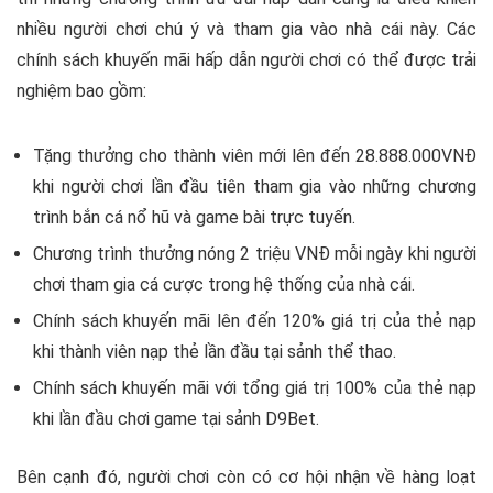
nhiều người chơi chú ý và tham gia vào nhà cái này. Các
chính sách khuyến mãi hấp dẫn người chơi có thể được trải
nghiệm bao gồm:
Tặng thưởng cho thành viên mới lên đến 28.888.000VNĐ
khi người chơi lần đầu tiên tham gia vào những chương
trình bắn cá nổ hũ và game bài trực tuyến.
Chương trình thưởng nóng 2 triệu VNĐ mỗi ngày khi người
chơi tham gia cá cược trong hệ thống của nhà cái.
Chính sách khuyến mãi lên đến 120% giá trị của thẻ nạp
khi thành viên nạp thẻ lần đầu tại sảnh thể thao.
Chính sách khuyến mãi với tổng giá trị 100% của thẻ nạp
khi lần đầu chơi game tại sảnh D9Bet.
Bên cạnh đó, người chơi còn có cơ hội nhận về hàng loạt