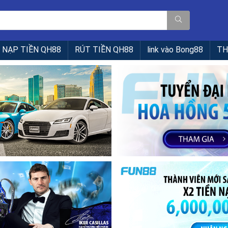
NẠP TIỀN QH88
RÚT TIỀN QH88
link vào Bong88
TH