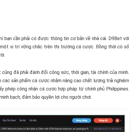
ì bạn cần phải có được thông tin cơ bản về nhà cái. D9Bet với
t vị trí vững chắc trên thị trường cá cược. Đồng thời có số
ời.
ũng đã phải đánh đổi công sức, thời gian, tài chính của mình.
m các sản phẩm cá cược nhằm nâng cao chất lượng trải nghiệm
y phép công nhận cá cược hợp pháp từ chính phủ Philippines.
nh bạch, đảm bảo quyền lợi cho người chơi.