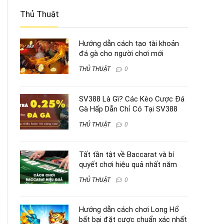
Thủ Thuật
Hướng dẫn cách tạo tài khoản
đá gà cho người chơi mới
THỦ THUẬT
0
SV388 Là Gì? Các Kèo Cược Đá
Gà Hấp Dẫn Chỉ Có Tại SV388
THỦ THUẬT
0
Tất tần tật về Baccarat và bí
quyết chơi hiệu quả nhất năm
THỦ THUẬT
0
Hướng dẫn cách chơi Long Hổ
bất bại đặt cược chuẩn xác nhất