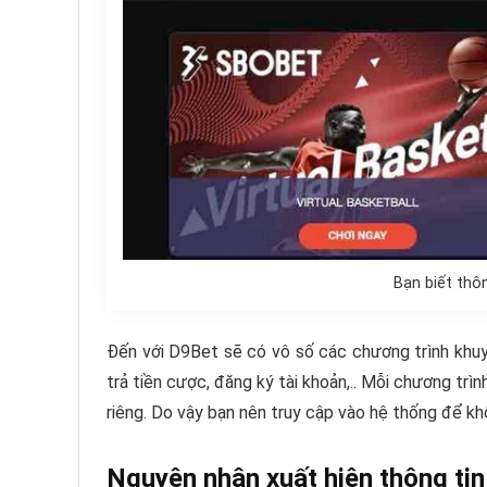
Bạn biết thô
Đến với D9Bet sẽ có vô số các chương trình khuy
trả tiền cược, đăng ký tài khoản,.. Mỗi chương trì
riêng. Do vậy bạn nên truy cập vào hệ thống để k
Nguyên nhân xuất hiện thông ti