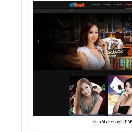
Người chơi nghĩ D9B