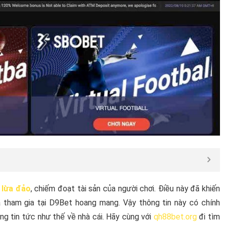
 lừa đảo
, chiếm đoạt tài sản của người chơi. Điều này đã khiến
 tham gia tại D9Bet hoang mang. Vậy thông tin này có chính
g tin tức như thế về nhà cái. Hãy cùng với
qh88bet.org
đi tìm