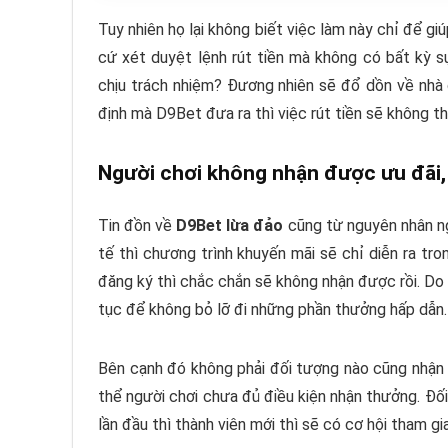
Tuy nhiên họ lại không biết việc làm này chỉ để gi
cứ xét duyệt lệnh rút tiền mà không có bất kỳ sự
chịu trách nhiệm? Đương nhiên sẽ đổ dồn về nhà cá
định mà D9Bet đưa ra thì việc rút tiền sẽ không t
Người chơi không nhận được ưu đãi,
Tin đồn về
D9Bet lừa đảo
cũng từ nguyên nhân n
tế thì chương trình khuyến mãi sẽ chỉ diễn ra tr
đăng ký thì chắc chắn sẽ không nhận được rồi. Do 
tục để không bỏ lỡ đi những phần thưởng hấp dẫn.
Bên cạnh đó không phải đối tượng nào cũng nhận
thể người chơi chưa đủ điều kiện nhận thưởng. Đối
lần đầu thì thành viên mới thì sẽ có cơ hội tham gia