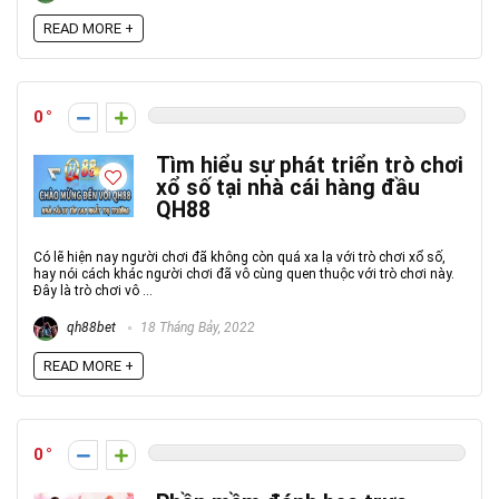
READ MORE +
0
Tìm hiểu sự phát triển trò chơi
xổ số tại nhà cái hàng đầu
QH88
Có lẽ hiện nay người chơi đã không còn quá xa lạ với trò chơi xổ số,
hay nói cách khác người chơi đã vô cùng quen thuộc với trò chơi này.
Đây là trò chơi vô ...
qh88bet
18 Tháng Bảy, 2022
READ MORE +
0