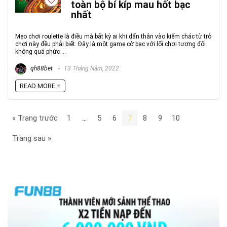
toàn bộ bí kíp mau hốt bạc
nhất
Mẹo chơi roulette là điều mà bất kỳ ai khi dấn thân vào kiếm chác từ trò
chơi này đều phải biết. Đây là một game cờ bạc với lối chơi tương đối
không quá phức ...
qh88bet
13 Tháng Năm, 2022
READ MORE +
« Trang trước
1
…
5
6
7
8
9
10
Trang sau »