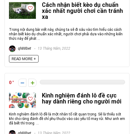
Cách nhận biết kèo dụ chuẩn
xác nhất người chơi cần tránh
xa
Trong nội dung bài viết này, chúng ta sẽ đi sâu vào tìm hiểu các cách
nhận biết kèo dụ chuẩn xác nhất, người chơi phải dựa vào những kiến
thức này để phát ...
qh88bet
13 Tháng Năm, 2022
READ MORE +
0
Kinh nghiệm đánh lô đề cực
hay dành riêng cho người mới
Kinh nghiệm đánh lô đề là một nhân tố rất quan trọng. Sẽ là thiếu sót
khi cho rằng đánh đề chỉ phụ thuộc vào các yếu tố may rủi. Như anh em
đã biết thì trong ...
qh88bet
13 Tháng Năm, 2022