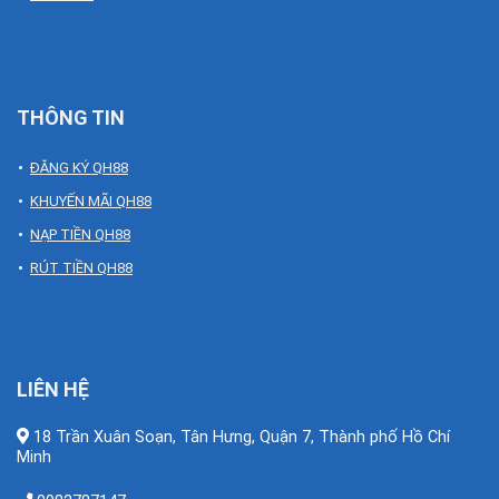
THÔNG TIN
ĐĂNG KÝ QH88
KHUYẾN MÃI QH88
NẠP TIỀN QH88
RÚT TIỀN QH88
LIÊN HỆ
18 Trần Xuân Soạn, Tân Hưng, Quận 7, Thành phố Hồ Chí
Minh