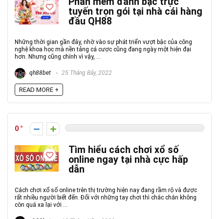
Phần mềm đánh bạc trực
tuyến trọn gói tại nhà cái hàng
đầu QH88
Những thời gian gần đây, nhờ vào sự phát triển vượt bậc của công
nghệ khoa học mà nền tảng cá cược cũng đang ngày một hiện đại
hơn. Nhưng cũng chính vì vậy, ...
qh88bet
25 Tháng Bảy, 2022
READ MORE +
0
Tìm hiểu cách chơi xổ số
online ngay tại nhà cực hấp
dẫn
Cách chơi xổ số online trên thị trường hiện nay đang rầm rộ và được
rất nhiều người biết đến. Đối với những tay chơi thì chắc chắn không
còn quá xa lại với ...