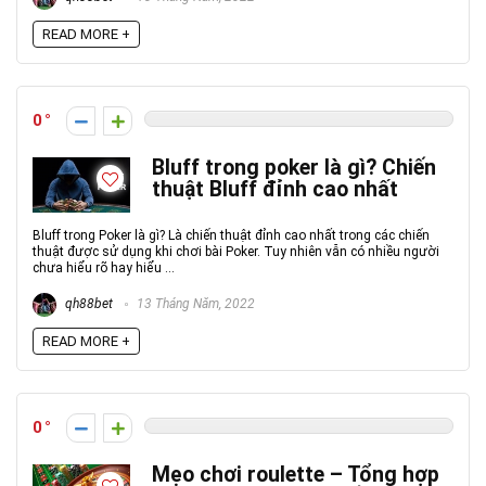
READ MORE +
0
Bluff trong poker là gì? Chiến
thuật Bluff đỉnh cao nhất
Bluff trong Poker là gì? Là chiến thuật đỉnh cao nhất trong các chiến
thuật được sử dụng khi chơi bài Poker. Tuy nhiên vẫn có nhiều người
chưa hiểu rõ hay hiểu ...
qh88bet
13 Tháng Năm, 2022
READ MORE +
0
Mẹo chơi roulette – Tổng hợp