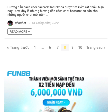
Hướng dẫn cách chơi baccarat là từ khóa được tìm kiếm rất nhiều hiện
nay. Dưới đây là những hướng dẫn cách chơi baccarat cơ bản cho
những người chơi mới nắm ...
qh88bet
13 Tháng Năm, 2022
READ MORE +
« Trang trước
1
…
6
7
8
9
10
Trang sau »