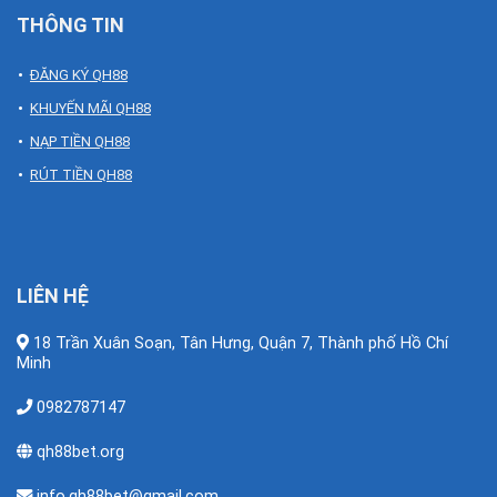
THÔNG TIN
ĐĂNG KÝ QH88
KHUYẾN MÃI QH88
NẠP TIỀN QH88
RÚT TIỀN QH88
LIÊN HỆ
18 Trần Xuân Soạn, Tân Hưng, Quận 7, Thành phố Hồ Chí
Minh
0982787147
qh88bet.org
info.qh88bet@gmail.com